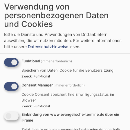
Startseite
Impressum
Verwendung von
personenbezogenen Daten
Impressum
und Cookies
Bitte die Dienste und Anwendungen von Drittanbietern
auswählen, die wir nutzen möchten.
Für weitere Informationen
www.passau-sankt-matthaeus.de
ist ein Angebot der
bitte unsere
Datenschutzhinweise
lesen.
Evangelisch-Lutherischen Kirchengemeinde Passau
Sankt Matthäus. Diese ist eine Körperschaft des
Funktional
(immer erforderlich)
öffentlichen Rechts, vertreten durch Herrn Dekan
Speichern von Daten: Cookie für die Benutzersitzung
Jochen Wilde.
Zweck
:
Funktional
Consent Manager
(immer erforderlich)
Anbieter gemäß § 5 TMG:
Cookie Consent speichert Ihre Einwilligungsstatus im
Evangelisch-Luth. Kirchengemeinde Passau Sankt
Browser
Matthäus
Zweck
:
Funktional
Dietrich-Bonhoeffer-Platz 1
Einbindung von www.evangelische-termine.de über ein
94032 Passau
iFrame
Telefon: (0851) 931 32 22
Zeigt Inhalte von www.evangelische-termine.de innerhalb