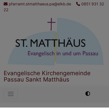
Direkt
pfarramt.stmatthaeus.pa@elkb.de
0851 931 32
zum
22
Inhalt
Evangelische Kirchengemeinde
Passau Sankt Matthäus
Hauptnavigation