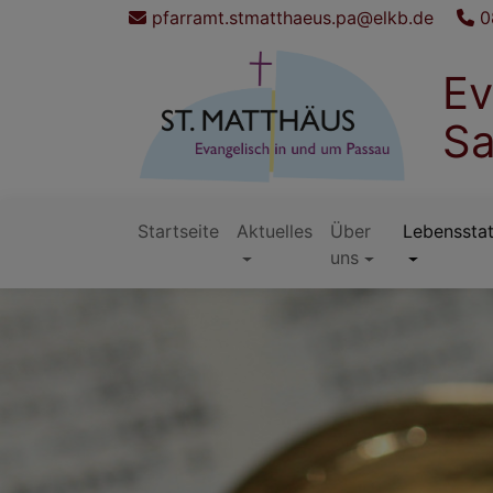
Direkt
pfarramt.stmatthaeus.pa@elkb.de
0
zum
Inhalt
Ev
Sa
Startseite
Aktuelles
Über
Lebenssta
Hauptnavigation
uns