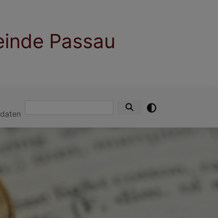
einde Passau
Suche
tdaten