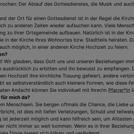
rochen: Der Ablauf des Gottesdienstes, die Musik und auch 
und der Ort für einen Gottesdienst ist in der Regel die Kirc
ch zu anderen Zeiten wieder aufsuchen kann. Viele Mensche
zu ihrer Ortsgemeinde aufbauen. Natürlich ist in der Kirch
in der Kirche Ihres Wohnortes bzw. Stadtteils heiraten. 
 auch möglich, in einer anderen Kirche Hochzeit zu feiern.
ten?
pät! Wir glauben, dass Gott uns und unseren Beziehungen imm
 ausdrücklich zu erbitten und ihn bewusst zu empfangen. D
rnen Hochzeit ihre kirchliche Trauung gefeiert, andere verbi
bt es selbstverständlich auch kleinere Formen, wie diese F
aten Andacht können Sie individuell mit Ihrer/m
Pfarrer*in
b
 für mich da?
em Menschsein. Sie bergen oftmals die Chance, die Liebe u
bricht, ist dies mit tiefen Verletzungen, Schuld und teilwe
ng ist jederzeit möglich und kann hilfreich sein, um Altlast
r nicht immer so weit kommen. Wenn es in Ihrer Beziehung k
iele Dinge lassen sich klären und verändern!