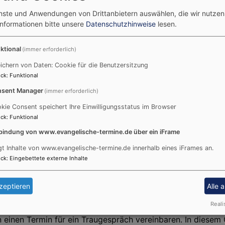
enste und Anwendungen von Drittanbietern auswählen, die wir nutze
auung
Informationen bitte unsere
Datenschutzhinweise
lesen.
 um kirchlich heiraten zu dürfen?
ktional
(immer erforderlich)
ung gilt: „Die standesamtliche Eheschließung des Paares na
ichern von Daten: Cookie für die Benutzersitzung
ck
:
Funktional
ch ohne staatlichen Trauschein ist aber jederzeit möglich.
sent Manager
(immer erforderlich)
kie Consent speichert Ihre Einwilligungsstatus im Browser
n entweder mindestens die Braut oder der Bräutigam Mitglie
ck
:
Funktional
en?
bindung von www.evangelische-termine.de über ein iFrame
ieles zu bedenken und zu planen ist. Dennoch eine herzlich
rmin verbindlich festlegen, Ihre Verwandten einladen und ei
gt Inhalte von www.evangelische-termine.de innerhalb eines iFrames an.
g, in dem das Brautpaar wohnt. Wenn Sie eine andere Pfarr
ck
:
Eingebettete externe Inhalte
gehören, aber hier getraut werden möchten, ist dies auch 
zeptieren
Alle 
 Bescheinigung nennt sich "Dimissoriale".
Reali
en einen Termin für ein Traugespräch vereinbaren. In diese