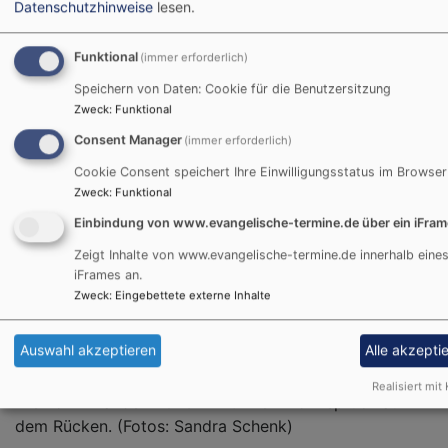
Datenschutzhinweise
lesen.
vier Jungen sich gegenseitig vorstellten, musizierten,
das Gebet anleiteten und zeigten, wie ihr Glaube in
den Monaten des Konfi-Unterrichts gestärkt worden
Funktional
(immer erforderlich)
war. Jeder und jede trug ein T-Shirt, das auf dem
Speichern von Daten: Cookie für die Benutzersitzung
Rücken den jeweiligen Konfirmationsspruch zeigte.
Zweck
:
Funktional
Consent Manager
(immer erforderlich)
Ihren Müttern
überreichten sie –
Cookie Consent speichert Ihre Einwilligungsstatus im Browser
anlässlich des
Zweck
:
Funktional
Muttertags – ein
Einbindung von www.evangelische-termine.de über ein iFram
Armband mit dem
Zeigt Inhalte von www.evangelische-termine.de innerhalb eine
Segensspruch: „Dich
iFrames an.
schickt der Himmel“. Im
Bildrechte
Schenk
Zweck
:
Eingebettete externe Inhalte
Anschluss an den Gottesdienst kam die Gemeinde bei
Sonnenschein noch zu einem Sektumtrunk auf dem
Auswahl akzeptieren
Alle akzepti
Kirchenvorplatz zusammen.
Realisiert mit 
Die Konfirmanden 2026 – mit ihrem Konfispruch auf
dem Rücken. (Fotos: Sandra Schenk)