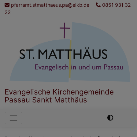
Direkt
pfarramt.stmatthaeus.pa@elkb.de
0851 931 32
zum
22
Inhalt
Evangelische Kirchengemeinde
Passau Sankt Matthäus
Hauptnavigation