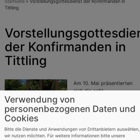
Startseite
Vorstellungsgottesdienst der Konfirmanden in
Tittling
Vorstellungsgottesdie
der Konfirmanden in
Tittling
Am 10. Mai präsentierten
sich die acht
Verwendung von
Konfirmanden aus dem
Sprengel
personenbezogenen Daten und
Tittling/Tiefenbach im
Cookies
Gottesdienst ihrer
Bildrechte
Schenk
Gemeinde. Erfrischend
Bitte die Dienste und Anwendungen von Drittanbietern auswählen,
war die unverkrampfte Art, wie die vier Mädchen und
wir nutzen möchten.
Für weitere Informationen bitte unsere